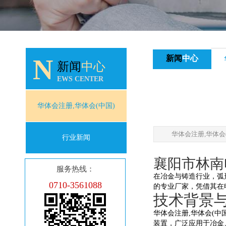
N
新闻
中心
新闻
中心
EWS CENTER
华体会注册,华体会(中国)
华体会注册,华体
行业新闻
襄阳市林南
服务热线：
在冶金与铸造行业，弧
0710-3561088
的专业厂家，凭借其在
技术背景
华体会注册,华体会(
装置，广泛应用于冶金