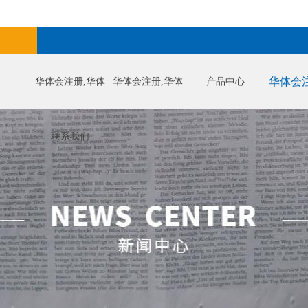
！
华体会注
华体会注册,华体
华体会注册,华体
产品中心
体会(
联系我们
会(中国)
会(中国)