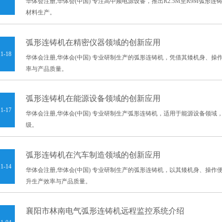
华体会注册,华体会(中国) 专注高中频电源设备，推出R2.5M至R9M
材料生产。
弧形连铸机在精密仪器领域的创新应用
11-18
华体会注册,华体会(中国) 专业研制生产的弧形连铸机，凭借其矮机身、
率与产品质量。
弧形连铸机在能源设备领域的创新应用
11-17
华体会注册,华体会(中国) 专业研制生产弧形连铸机，适用于能源设备领域
级。
弧形连铸机在汽车制造领域的创新应用
11-14
华体会注册,华体会(中国) 专业研制生产的弧形连铸机，以其矮机身、操
升生产效率与产品质量。
襄阳市林南电气弧形连铸机远程监控系统介绍