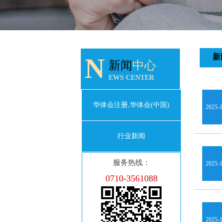
新
N
新闻
中心
EWS CENTER
华体会注册,华体会(中国)
2025-
行业新闻
服务热线：
2025-
0710-3561088
2025-