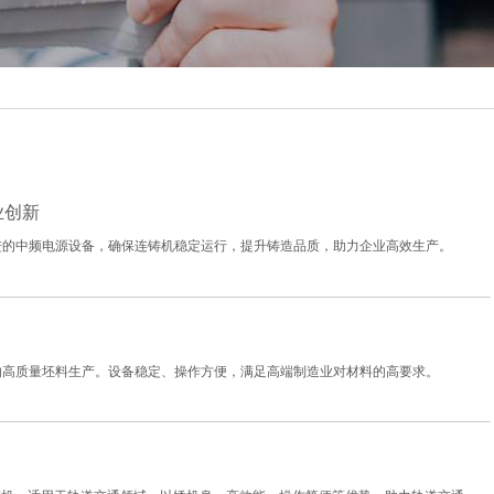
业创新
先进的中频电源设备，确保连铸机稳定运行，提升铸造品质，助力企业高效生产。
域的高质量坯料生产。设备稳定、操作方便，满足高端制造业对材料的高要求。