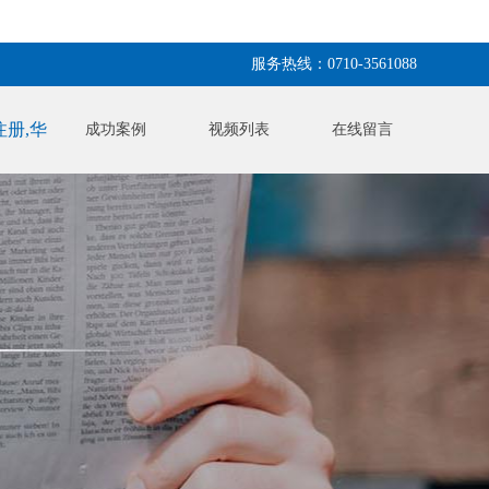
服务热线：0710-3561088
册,华
成功案例
视频列表
在线留言
中国)