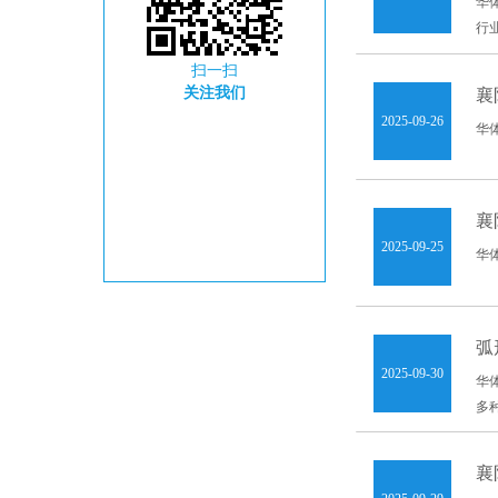
华
行
扫一扫
关注我们
襄
2025-09-26
华
襄
2025-09-25
华
弧
2025-09-30
华
多
襄