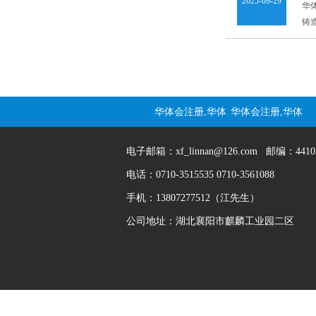
2025-09-29
华
铸
华体会注册,华体
华体会注册,华体
会(中国)
会(中国)
电子邮箱：
xf_linnan@126.com
邮编：4410
电话：
0710-3515535 0710-3561088
手机：
13807277512
（江先生）
公司地址：湖北襄阳市麒麟工业园二区