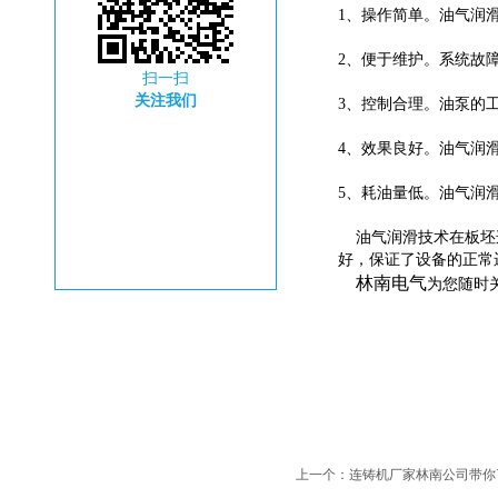
1、操作简单。油气润
2、便于维护。系统故
扫一扫
关注我们
3、控制合理。油泵的
4、效果良好。油气润
5、耗油量低。油气润
油气润滑技术在板坯连
好，保证了设备的正常
林南电气
为您随时
上一个：