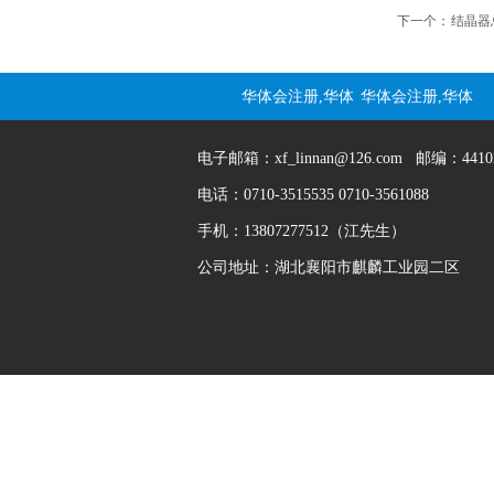
7. 对使用操作人
下一个：
结晶器
8. 对冷却水要求
华体会注册,华体
华体会注册,华体
9. 可以拉低、中
会(中国)
会(中国)
电子邮箱：
xf_linnan@126.com
邮编：4410
电话：
0710-3515535 0710-3561088
10. 操作简单，
手机：
13807277512
（江先生）
11. 简单的设计
公司地址：湖北襄阳市麒麟工业园二区
主要参数