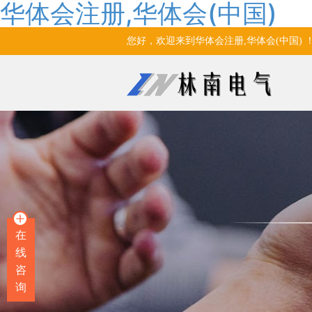
华体会注册,华体会(中国)
您好，欢迎来到华体会注册,华体会(中国) 
在
线
咨
询