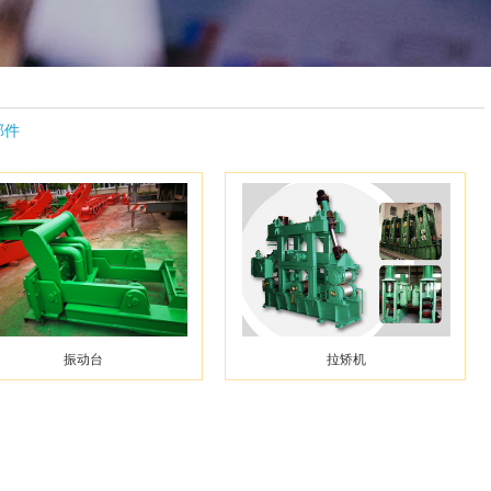
部件
振动台
拉矫机