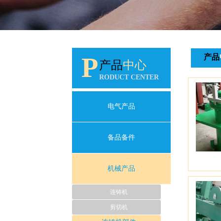
P
产品
产品
中心
RODUCT CENTER
电气产品
备品备件
机械产品
连铸机
剪切机