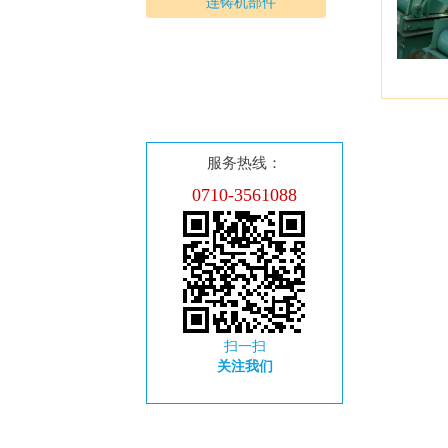
连铸机部件
服务热线：
0710-3561088
扫一扫
关注我们