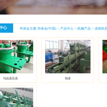
中心
华体会注册,华体会(中国)
>
产品中心
>
机械产品
>
连铸机
结晶器总成
辊道