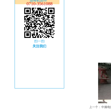
连铸机部件
0710-3561088
扫一扫
关注我们
上一个：
中频电