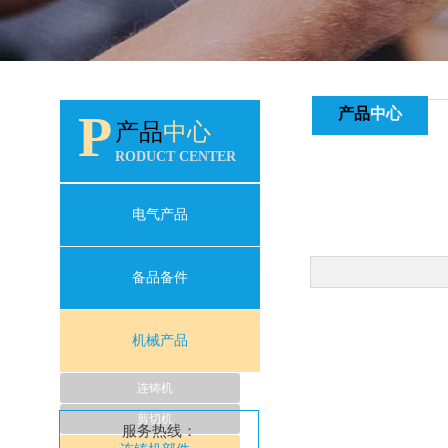
产品
中心
P
产品
中心
RODUCT CENTER
电气产品
备品备件
机械产品
连铸机
剪切机
服务热线：