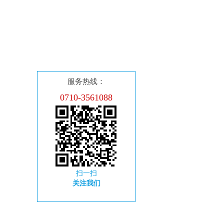
服务热线：
0710-3561088
扫一扫
关注我们