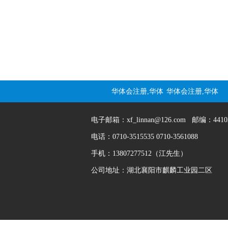
华体会注册,华体
华体会注册,华体
会(中国)
会(中国)
电子邮箱：
xf_linnan@126.com
邮编：4410
电话：
0710-3515535 0710-3561088
手机：
13807277512
（江先生）
公司地址：湖北襄阳市麒麟工业园二区