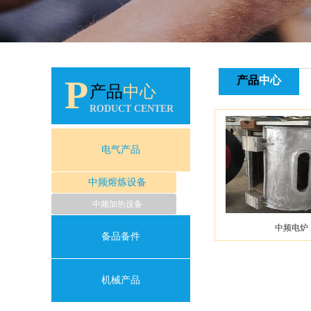
P
产品
中心
产品
中心
RODUCT CENTER
电气产品
中频熔炼设备
中频加热设备
中频电炉
备品备件
机械产品