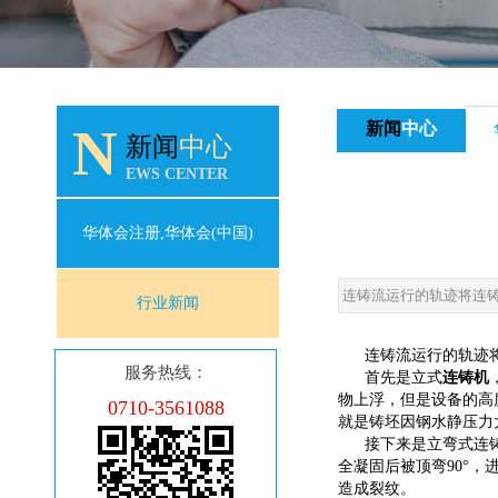
N
新闻
中心
新闻
中心
EWS CENTER
华体会注册,华体会(中国)
连铸流运行的轨迹将连
行业新闻
连铸流运行的轨迹
服务热线：
首先是立式
连铸机
物上浮，但是设备的高
0710-3561088
就是铸坯因钢水静压力
接下来是立弯式连铸机
全凝固后被顶弯90°
造成裂纹。