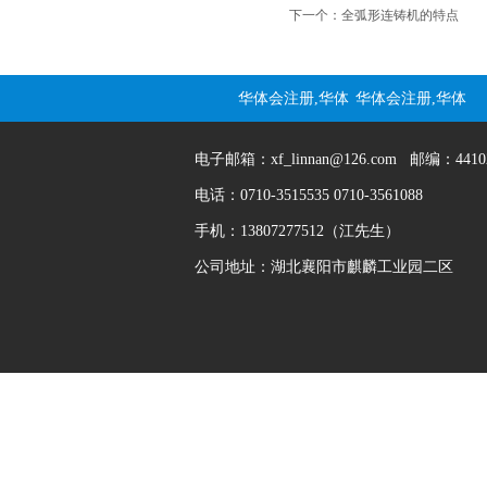
下一个：
全弧形连铸机的特点
华体会注册,华体
华体会注册,华体
会(中国)
会(中国)
电子邮箱：
xf_linnan@126.com
邮编：4410
电话：
0710-3515535 0710-3561088
手机：
13807277512
（江先生）
公司地址：湖北襄阳市麒麟工业园二区