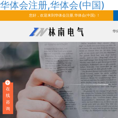
华体会注册,华体会(中国)
您好，欢迎来到华体会注册,华体会(中国) ！
华
在
线
咨
询