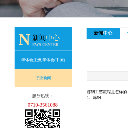
N
新闻
中心
新闻
中心
EWS CENTER
华体会注册,华体会(中国)
行业新闻
炼钢工艺流程是怎样的
服务热线：
1、炼钢
0710-3561088