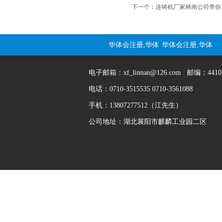
下一个：
华体会注册,华体
华体会注册,华体
会(中国)
会(中国)
电子邮箱：
xf_linnan@126.com
邮编：4410
电话：
0710-3515535 0710-3561088
手机：
13807277512
（江先生）
公司地址：湖北襄阳市麒麟工业园二区
（2）烧结：将粉铁矿
之烧结矿经破碎、冷却