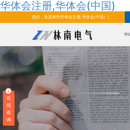
华体会注册,华体会(中国)
您好，欢迎来到华体会注册,华体会(中国) ！
华
在
线
咨
询