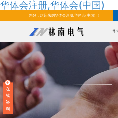
华体会注册,华体会(中国)
您好，欢迎来到华体会注册,华体会(中国) ！
华
在
线
咨
询