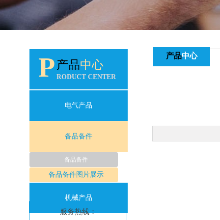
产品
中心
P
产品
中心
RODUCT CENTER
电气产品
备品备件
备品备件
备品备件图片展示
机械产品
服务热线：