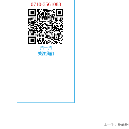
0710-3561088
扫一扫
关注我们
上一个：
备品备