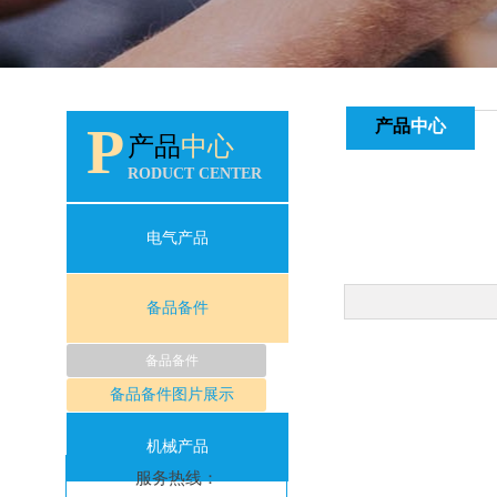
产品
中心
P
产品
中心
RODUCT CENTER
电气产品
备品备件
备品备件
备品备件图片展示
机械产品
服务热线：