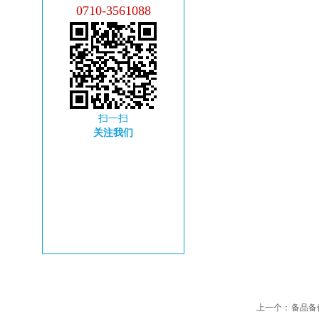
0710-3561088
扫一扫
关注我们
上一个：
备品备