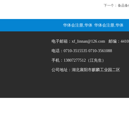
下一个：
备品备
华体会注册,华体
华体会注册,华体
会(中国)
会(中国)
电子邮箱：
xf_linnan@126.com
邮编：4410
电话：
0710-3515535 0710-3561088
手机：
13807277512
（江先生）
公司地址：湖北襄阳市麒麟工业园二区
感应加热对于磁性材
热、挤压、弯管、焊