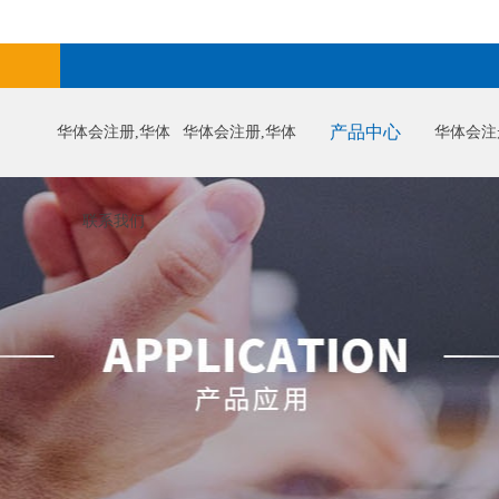
！
产品中心
华体会注册,华体
华体会注册,华体
华体会注
联系我们
会(中国)
会(中国)
会(中