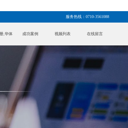
服务热线：0710-3561088
册,华体
成功案例
视频列表
在线留言
国)