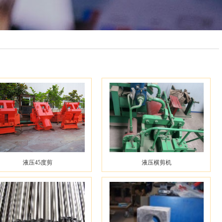
液压45度剪
液压横剪机